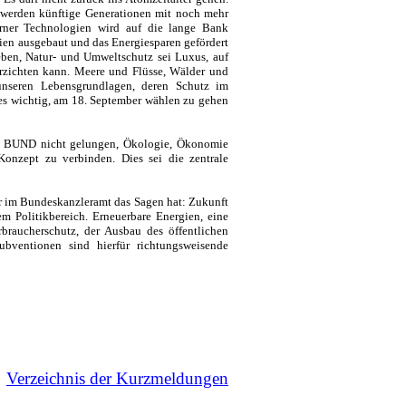
 werden künftige Generationen mit noch mehr
rner Technologien wird auf die lange Bank
ien ausgebaut und das Energiesparen gefördert
eben, Natur- und Umweltschutz sei Luxus, auf
erzichten kann. Meere und Flüsse, Wälder und
unseren Lebensgrundlagen, deren Schutz im
 es wichtig, am 18. September wählen zu gehen
des BUND nicht gelungen, Ökologie, Ökonomie
onzept zu verbinden. Dies sei die zentrale
 im Bundeskanzleramt das Sagen hat: Zukunft
em Politikbereich. Erneuerbare Energien, eine
rbraucherschutz, der Ausbau des öffentlichen
bventionen sind hierfür richtungsweisende
Verzeichnis der Kurzmeldungen