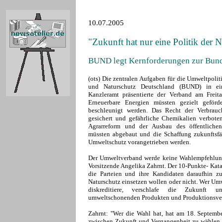
10.07.2005
"Zukunft hat nur eine Politik der N
BUND legt Kernforderungen zur Bund
(ots) Die zentralen Aufgaben für die Umweltpolit
und Naturschutz Deutschland (BUND) in ei
Kanzleramt präsentierte der Verband am Freit
Erneuerbare Energien müssten gezielt geför
beschleunigt werden. Das Recht der Verbrauc
gesichert und gefährliche Chemikalien verbote
Agrarreform und der Ausbau des öffentliche
müssten abgebaut und die Schaffung zukunftsfä
Umweltschutz vorangetrieben werden.
Der Umweltverband werde keine Wahlempfehlung 
Vorsitzende Angelika Zahrnt. Der 10-Punkte- Ka
die Parteien und ihre Kandidaten daraufhin z
Naturschutz einsetzen wollen oder nicht. Wer Um
diskreditiere, verschlafe die Zukunft 
umweltschonenden Produkten und Produktionsver
Zahrnt: "Wer die Wahl hat, hat am 18. Septembe
zwischen Zukunft und Vergangenheit zu wählen. E