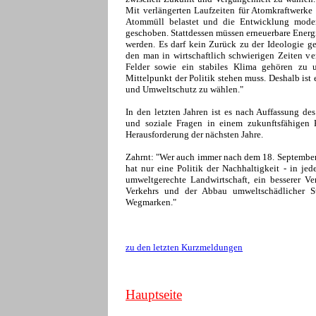
Mit verlängerten Laufzeiten für Atomkraftwerke
Atommüll belastet und die Entwicklung mode
geschoben. Stattdessen müssen erneuerbare Energ
werden. Es darf kein Zurück zu der Ideologie g
den man in wirtschaftlich schwierigen Zeiten v
Felder sowie ein stabiles Klima gehören zu 
Mittelpunkt der Politik stehen muss. Deshalb ist
und Umweltschutz zu wählen."
In den letzten Jahren ist es nach Auffassung 
und soziale Fragen in einem zukunftsfähigen K
Herausforderung der nächsten Jahre.
Zahrnt: "Wer auch immer nach dem 18. September
hat nur eine Politik der Nachhaltigkeit - in jed
umweltgerechte Landwirtschaft, ein besserer Ve
Verkehrs und der Abbau umweltschädlicher Su
Wegmarken."
zu den letzten Kurzmeldungen
Hauptseite