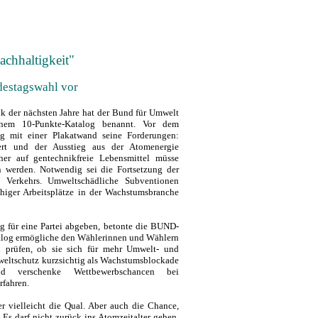
achhaltigkeit"
estagswahl vor
ik der nächsten Jahre hat der Bund für Umwelt
nem 10-Punkte-Katalog benannt. Vor dem
ag mit einer Plakatwand seine Forderungen:
dert und der Ausstieg aus der Atomenergie
her auf gentechnikfreie Lebensmittel müsse
n werden. Notwendig sei die Fortsetzung der
n Verkehrs. Umweltschädliche Subventionen
higer Arbeitsplätze in der Wachstumsbranche
für eine Partei abgeben, betonte die BUND-
talog ermögliche den Wählerinnen und Wählern
u prüfen, ob sie sich für mehr Umwelt- und
weltschutz kurzsichtig als Wachstumsblockade
und verschenke Wettbewerbschancen bei
fahren.
r vielleicht die Qual. Aber auch die Chance,
s darf nicht zurück ins Atomzeitalter gehen.